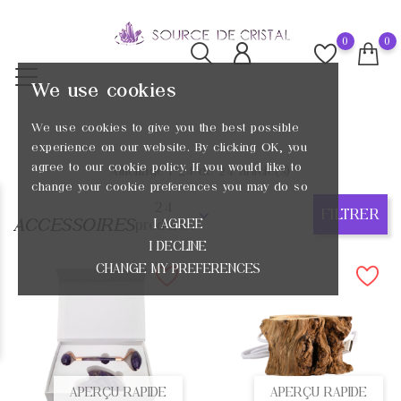
0
0
We use cookies
We use cookies to give you the best possible
experience on our website. By clicking OK, you
agree to our cookie policy. If you would like to
Affichage 1-24 de 24 article(s)
change your cookie preferences you may do so
24
FILTRER
ACCESSOIRES
produits.
I AGREE
I DECLINE
CHANGE MY PREFERENCES
APERÇU RAPIDE
APERÇU RAPIDE