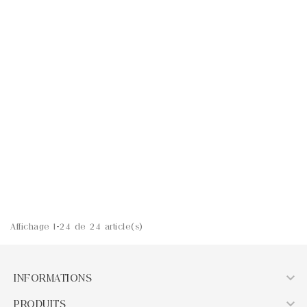
SUCCÈS
APERÇU RAPIDE
APERÇU RAPIDE
Fleur De Lotus En Métal X...
Lot 10 X Bélière En Argent...
Prix
Prix
10,00 €
69,00 €
AJOUTER AU PANIER
AJOUTER AU PANIER
Affichage 1-24 de 24 article(s)

INFORMATIONS

PRODUITS