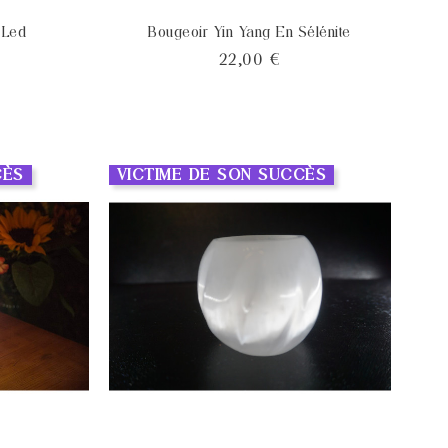
 Led
Bougeoir Yin Yang En Sélénite
x
Prix
22,00 €
CÈS
VICTIME DE SON SUCCÈS