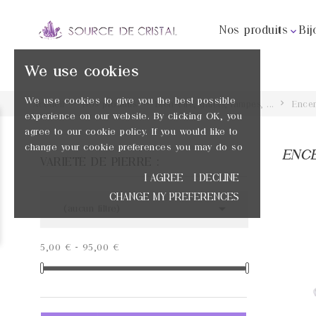
Nos produits
Bij

We use cookies
We use cookies to give you the best possible
Accueil
Nos produits
Bien-être, galets, lampes, ...
Encen
experience on our website. By clicking OK, you
agree to our cookie policy. If you would like to
change your cookie preferences you may do so
ENCE
VARIÉTÉ DE PIERRE :
I AGREE
I DECLINE
CHANGE MY PREFERENCES

(aucun filtre)
PRIX
5,00 € - 95,00 €