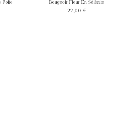
 Polie
Bougeoir Fleur En Sélénite
x
Prix
22,00 €