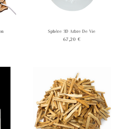
on
Sphère 3D Arbre De Vie
x
Prix
67,20 €