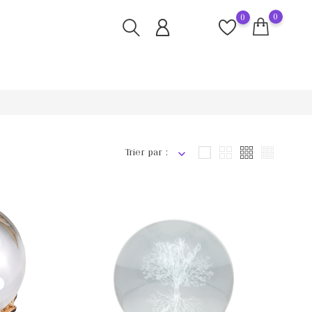
0
0
Trier par :