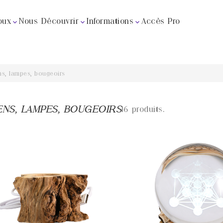
oux
Nous Découvrir
Informations
Accès Pro



s, lampes, bougeoirs
NS, LAMPES, BOUGEOIRS
16 produits.