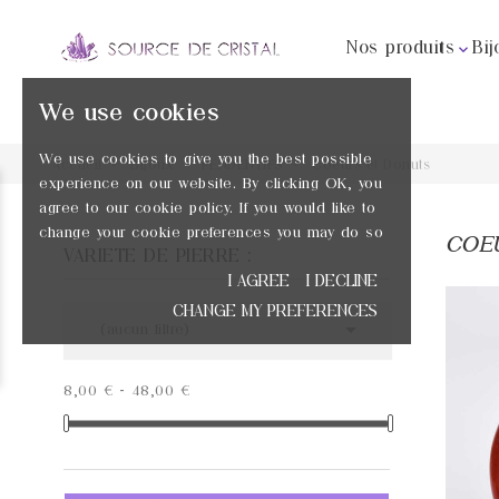
Nos produits
Bij

We use cookies
We use cookies to give you the best possible
Accueil
Bijoux
PENDENTIFS
Coeurs et Donuts
experience on our website. By clicking OK, you
agree to our cookie policy. If you would like to
change your cookie preferences you may do so
COE
VARIÉTÉ DE PIERRE :
I AGREE
I DECLINE
CHANGE MY PREFERENCES

(aucun filtre)
PRIX
8,00 € - 48,00 €