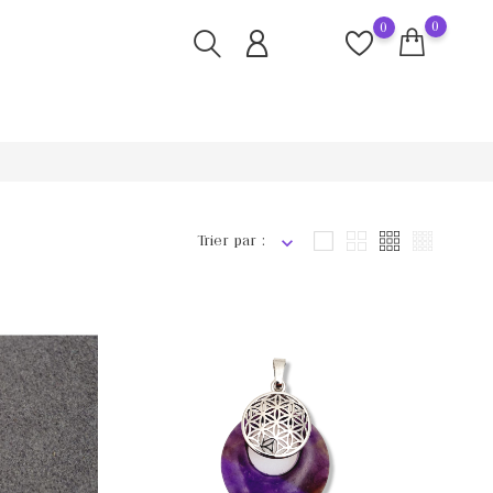
0
0
Trier par :