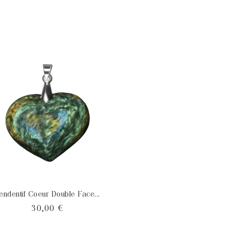
endentif Coeur Double Face...
Pendentif Cornaline 
Prix
Pri
30,00 €
26,40 €