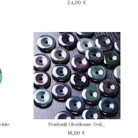
x
Prix
24,00 €
chite
Pendentif Obsidienne Oeil...
x
Prix
18,00 €