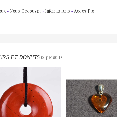
oux
Nous Découvrir
Informations
Accès Pro



URS ET DONUTS
32 produits.