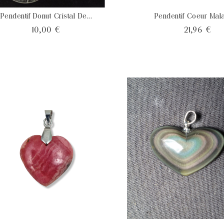
Pendentif Donut Cristal De...
Pendentif Coeur Mala
Prix
Pri
10,00 €
21,96 €