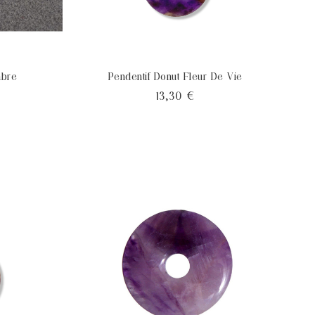
mbre
Pendentif Donut Fleur De Vie
x
Prix
13,30 €