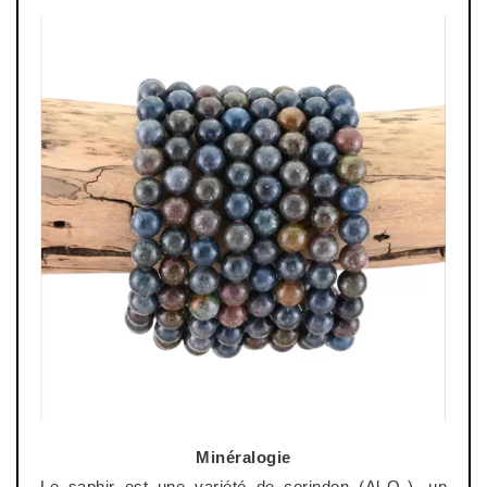
Minéralogie
Le saphir est une variété de corindon (
Al
₂
O
₃
), un