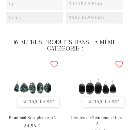
Upc
300083189044
Ean13
3667042010687
16 AUTRES PRODUITS DANS LA MÊME
CATÉGORIE :
APERÇU RAPIDE
APERÇU RAPIDE
Pendentif Séraphinite AA
Pendentif Obsidienne Noire
A
Prix
24,96 €