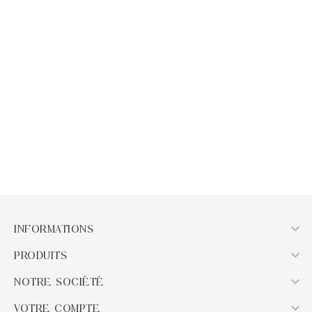
APERÇU RAPIDE
APERÇU RAPIDE
Pendentif Kammérite A
Pendentif Atlantisite A
Prix
Prix
26,00 €
30,00 €
AJOUTER AU PANIER
AJOUTER AU PANIER

INFORMATIONS

PRODUITS

NOTRE SOCIÉTÉ

VOTRE COMPTE