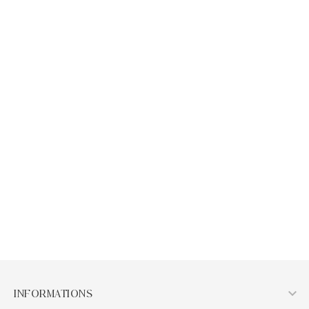
APERÇU RAPIDE
APERÇU RAPIDE
Pendentif Quartz Tourmaline
Pendentif Unakite A
AB
Prix
14,04 €
Prix
18,00 €
AJOUTER AU PANIER
AJOUTER AU PANIER

INFORMATIONS