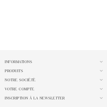
Bracelet Enfant Apatite
Bracelet Enfant Howlite
Bleue
Prix
8,33 €
Prix
8,33 €
AJOUTER AU PANIER
AJOUTER AU PANIER

INFORMATIONS

PRODUITS

NOTRE SOCIÉTÉ

VOTRE COMPTE

INSCRIPTION À LA NEWSLETTER