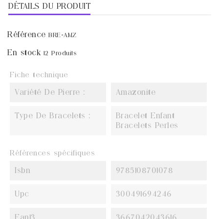
DÉTAILS DU PRODUIT
Référence
BRE-AMZ
En stock
12 Produits
Fiche technique
Variété De Pierre :
Amazonite
Type De Bracelets :
Bracelet Enfant
Bracelets Perles
Références spécifiques
Isbn
9785108701078
Upc
300491694246
Ean13
3667042043616