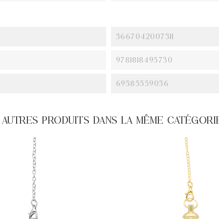
3667042007311
9781818495730
69585559036
2 AUTRES PRODUITS DANS LA MÊME CATÉGORIE