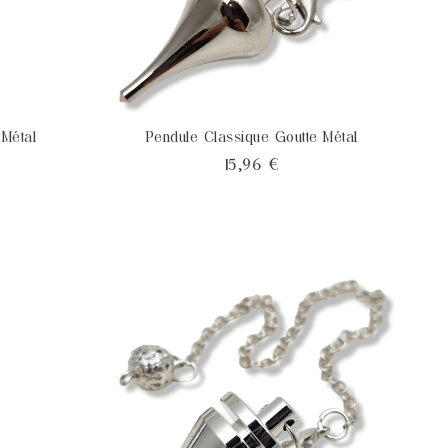
 Métal
Pendule Classique Goutte Métal
Prix
15,96 €