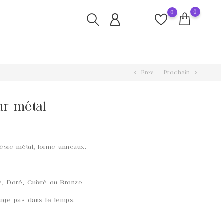
0
0
Prev
Prochain
chevron_left
chevron_right
ur métal
ésie métal, forme anneaux.
é, Doré, Cuivré ou Bronze
ouge pas dans le temps.