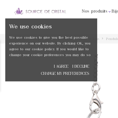
Nos produits
Bij

We use cookies
We use cookies to give you the best possible
Accueil
Nos produits
Pendules
Métal et bois
Pendul
experience on our website. By clicking OK, you
agree to our cookie policy. If you would like to
change your cookie preferences you may do so
I AGREE
I DECLINE
CHANGE MY PREFERENCES