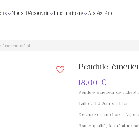
oux
Nous Découvrir
Informations
Accès Pro



e émetteur métal
Pendule émette
18,00 €
Pendule émetteur de radiesth
Taille : H 4.2cm x L 1.5cm
Déclinaison au choix : Argent
Bonne qualité, le métal ne b