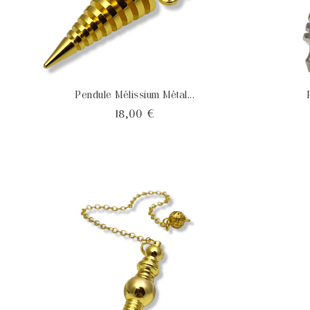
Pendule Mélissium Métal...
Prix
18,00 €