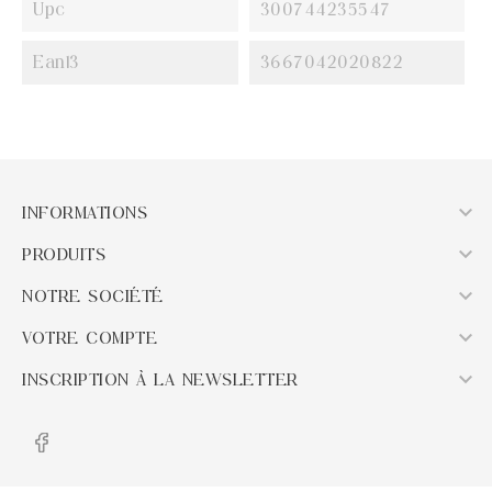
Upc
300744235547
Ean13
3667042020822

INFORMATIONS

PRODUITS

NOTRE SOCIÉTÉ

VOTRE COMPTE

INSCRIPTION À LA NEWSLETTER