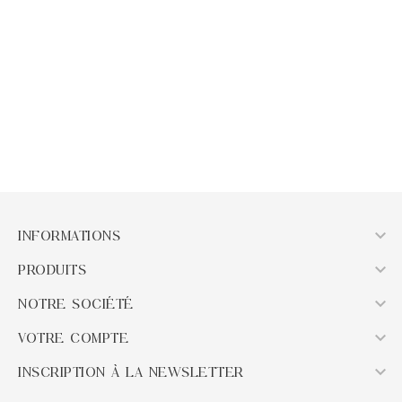
Pendentif Noeuds De...
Pendentif Nacre Arbre De
Vie
Prix
11,70 €
Prix
34,00 €
AJOUTER AU PANIER
AJOUTER AU PANIER

INFORMATIONS

PRODUITS

NOTRE SOCIÉTÉ

VOTRE COMPTE

INSCRIPTION À LA NEWSLETTER