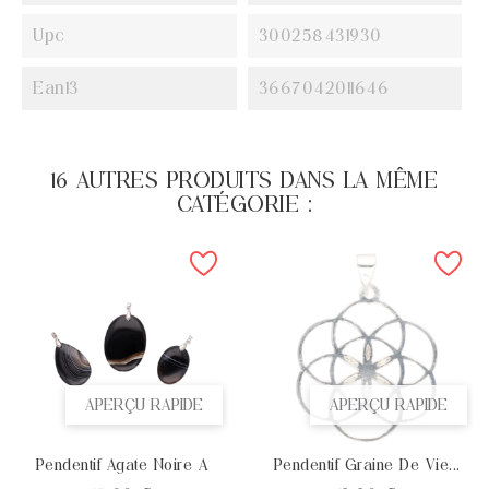
Upc
300258431930
Ean13
3667042011646
16 AUTRES PRODUITS DANS LA MÊME
CATÉGORIE :
APERÇU RAPIDE
APERÇU RAPIDE
Pendentif Agate Noire A
Pendentif Graine De Vie...